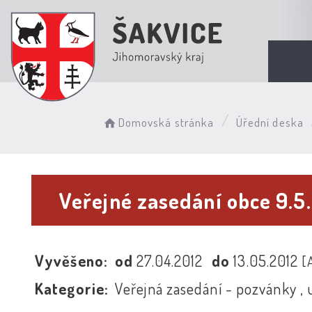
Domovská stránka
Úřední deska
Veřejné zasedání obce 9.5
Vyvěšeno:
od
27.04.2012
do
13.05.2012
[
Kategorie:
Veřejná zasedání - pozvánky , 