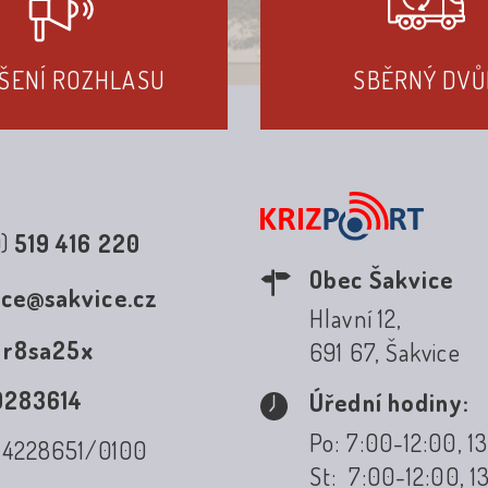
ŠENÍ ROZHLASU
SBĚRNÝ DVŮ
0)
519 416 220
Obec Šakvice
ice@sakvice.cz
Hlavní 12,
:
r8sa25x
691 67, Šakvice
0283614
Úřední hodiny:
Po: 7:00-12:00, 1
: 4228651/0100
St: 7:00-12:00, 1