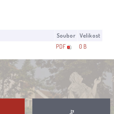
Soubor
Velikost
PDF
0 B