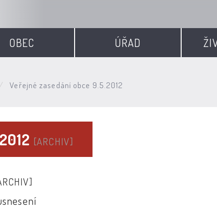
OBEC
ÚŘAD
ŽI
Veřejné zasedání obce 9.5.2012
.2012
[ARCHIV]
ARCHIV]
usnesení