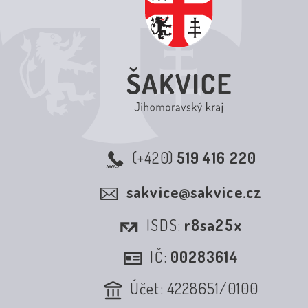
(+420)
519 416 220
sakvice@sakvice.cz
ISDS:
r8sa25x
IČ:
00283614
Účet: 4228651/0100