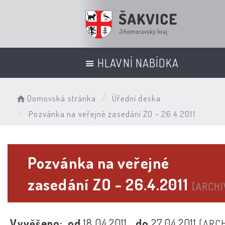
HLAVNÍ NABÍDKA
Domovská stránka
Úřední deska
Pozvánka na veřejné zasedání ZO - 26.4.2011
Pozvánka na veřejné
zasedání ZO - 26.4.2011
[ARCHI
Vyvěšeno:
od
18.04.2011
do
27.04.2011
[ARCH