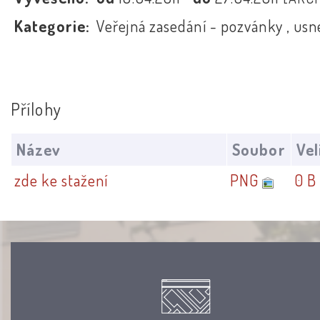
Kategorie:
Veřejná zasedání - pozvánky , usn
Přílohy
Název
Soubor
Vel
zde ke stažení
PNG
0 B