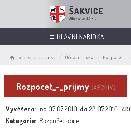
HLAVNÍ NABÍDKA
Domovská stránka
Úřední deska
Rozpocet_-_p
Rozpocet_-_prijmy
[ARCHIV]
Vyvěšeno:
od
07.07.2010
do
23.07.2010
[AR
Kategorie:
Rozpočet obce