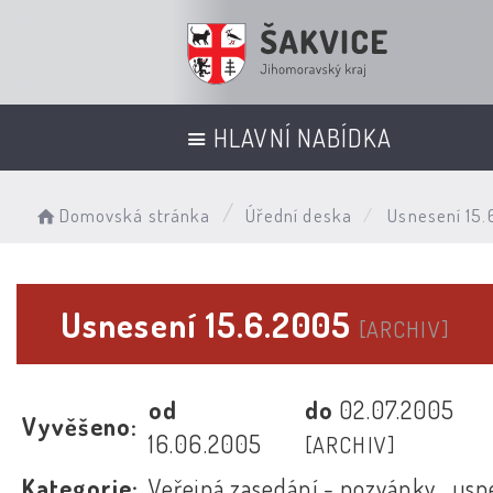
HLAVNÍ NABÍDKA
Domovská stránka
Úřední deska
Usnesení 15.
Usnesení 15.6.2005
[ARCHIV]
od
do
02.07.2005
Vyvěšeno:
16.06.2005
[ARCHIV]
Kategorie:
Veřejná zasedání - pozvánky , usn