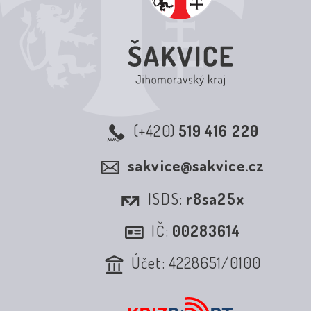
(+420)
519 416 220
sakvice@sakvice.cz
ISDS:
r8sa25x
IČ:
00283614
Účet: 4228651/0100