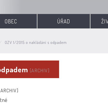
OBEC
ÚŘAD
ŽI
OZV 1/2015 o nakládání s odpadem
s odpadem
[ARCHIV]
[ARCHIV]
atné