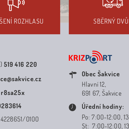
ŠENÍ ROZHLASU
SBĚRNÝ DVŮ
0)
519 416 220
Obec Šakvice
ice@sakvice.cz
Hlavní 12,
:
r8sa25x
691 67, Šakvice
0283614
Úřední hodiny:
Po: 7:00-12:00, 1
: 4228651/0100
St: 7:00-12:00, 1