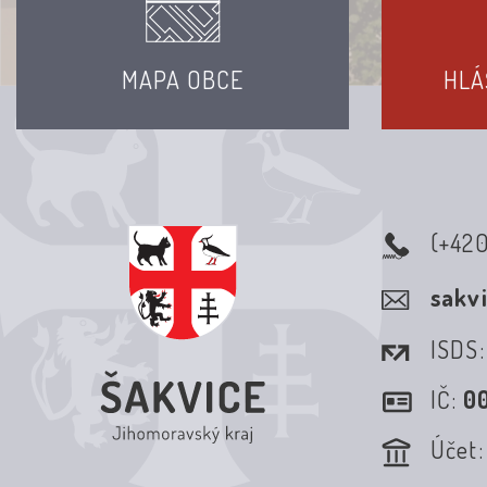
MAPA OBCE
HLÁ
(+42
sakv
ISDS
IČ:
0
Účet