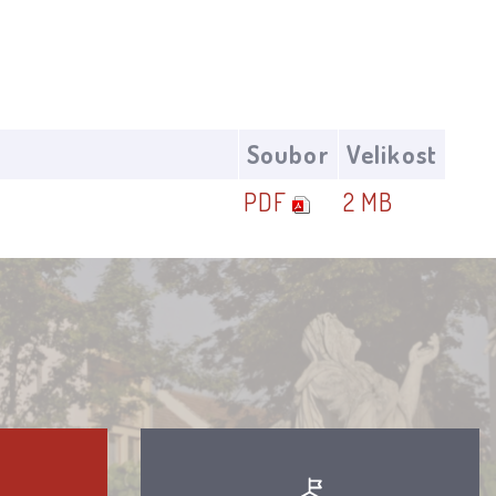
Soubor
Velikost
PDF
2 MB