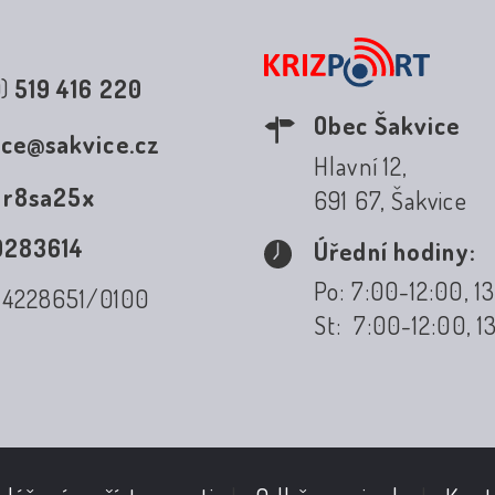
0)
519 416 220
Obec Šakvice
ice@sakvice.cz
Hlavní 12,
:
r8sa25x
691 67, Šakvice
0283614
Úřední hodiny:
Po: 7:00-12:00, 1
: 4228651/0100
St: 7:00-12:00, 1