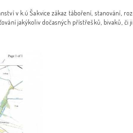
tví v k.ú Šakvice zákaz táboření, stanování, ro
vání jakýkoliv dočasných přístřešků, bivaků, či 