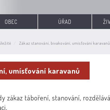
OBEC
ÚŘAD
ŽI
ležité
Zákaz stanování, bivakování, umísťování karavan
ní, umísťování karavanů
dy zákaz táboření, stanování, rozděláv
ci.