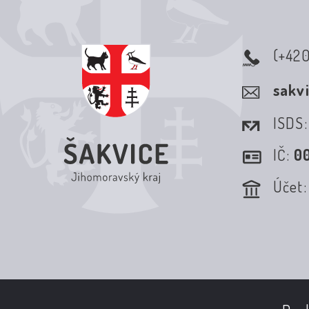
(+42
sakv
ISDS
IČ:
0
Účet