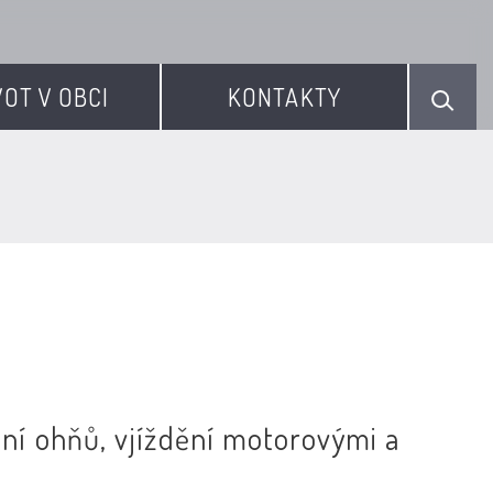
VOT V OBCI
KONTAKTY
ů
ání ohňů, vjíždění motorovými a