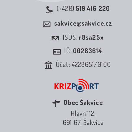
(+420)
519 416 220
sakvice@sakvice.cz
ISDS:
r8sa25x
IČ:
00283614
Účet: 4228651/0100
Obec Šakvice
Hlavní 12,
691 67, Šakvice