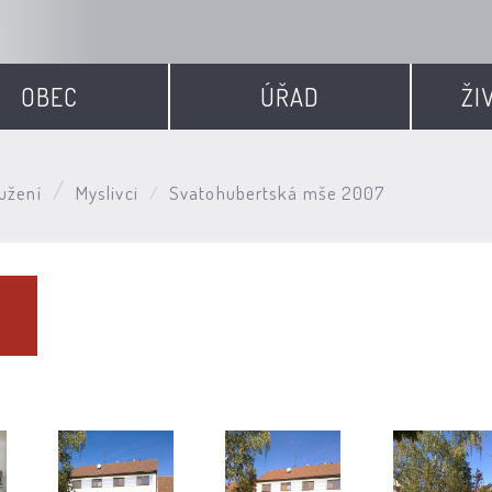
OBEC
ÚŘAD
ŽI
užení
Myslivci
Svatohubertská mše 2007