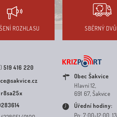
ŠENÍ ROZHLASU
SBĚRNÝ DVŮ
0)
519 416 220
Obec Šakvice
ice@sakvice.cz
Hlavní 12,
:
r8sa25x
691 67, Šakvice
0283614
Úřední hodiny:
Po: 7:00-12:00, 1