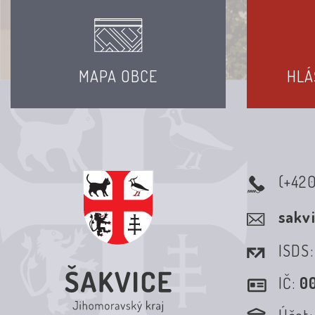
MAPA OBCE
HLÁ
(+42
sakv
ISDS
IČ:
0