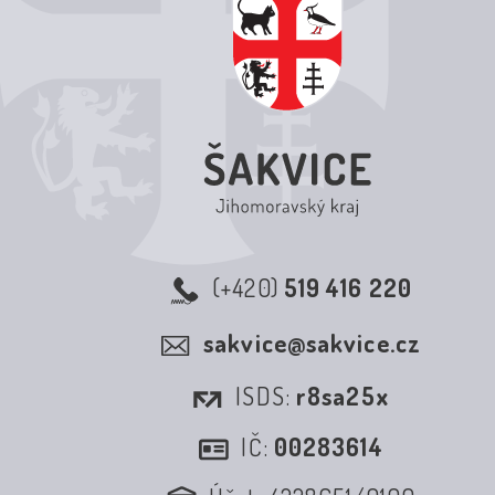
(+420)
519 416 220
sakvice@sakvice.cz
ISDS:
r8sa25x
IČ:
00283614