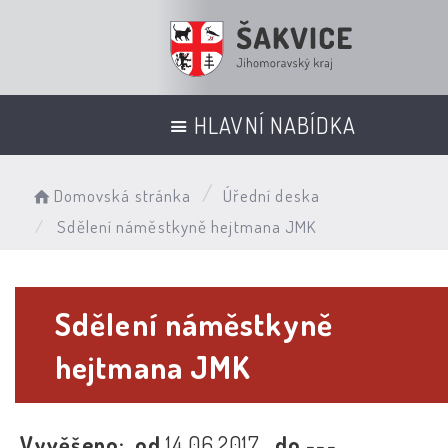
HLAVNÍ NABÍDKA
Domovská stránka
Úřední deska
Sdělení náměstkyně hejtmana JMK
Sdělení náměstkyně
hejtmana JMK
Vyvěšeno:
od
14.06.2017
do
---