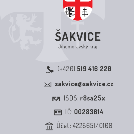
(+420)
519 416 220
sakvice@sakvice.cz
ISDS:
r8sa25x
IČ:
00283614
Účet: 4228651/0100