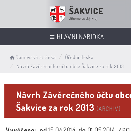
HLAVNÍ NABÍDKA
Domovská stránka
Úřední deska
Návrh Závěrečného účtu obce Šakvice za rok 2013
Návrh Závěrečného účtu obc
Šakvice za rok 2013
[ARCHIV]
Vyvěšeno:
od
15.04.2014
do
01.05.2014
[ARC