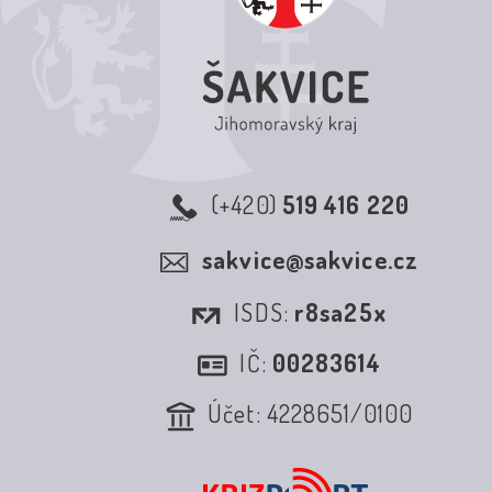
(+420)
519 416 220
sakvice@sakvice.cz
ISDS:
r8sa25x
IČ:
00283614
Účet: 4228651/0100