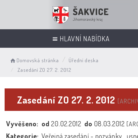
HLAVNÍ NABÍDKA
Domovská stránka
Úřední deska
Zasedání ZO 27. 2. 2012
Zasedání ZO 27. 2. 2012
[ARCHI
Vyvěšeno:
od
20.02.2012
do
08.03.2012
[AR
Kategorie:
Veřejná zasedání - pozvánky , usn